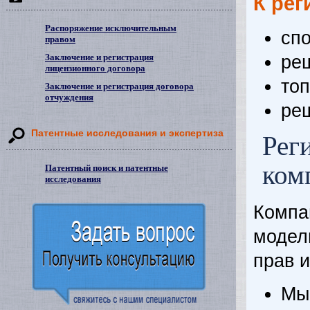
К рег
Распоряжение исключительным
спо
правом
реш
Заключение и регистрация
лицензионного договора
то
Заключение и регистрация договора
отчуждения
ре
Патентные исследования и экспертиза
Рег
ком
Патентный поиск и патентные
исследования
Компа
модел
прав 
Мы