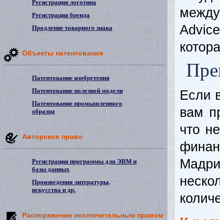
Регистрация логотипа
между
Регистрация бренда
Advic
Продление товарного знака
котора
Объекты патентования
Пре
Патентование изобретения
Патентование полезной модели
Если в
Патентование промышленного
вам п
образца
что н
Авторское право
финан
Мадри
Регистрация программы для ЭВМ и
базы данных
неско
Произведения литературы,
искусства и др.
количе
Распоряжение исключительным правом