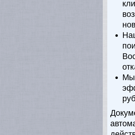
кл
во
нов
На
по
Во
отк
Мы
эф
ру
Доку
автом
дейст